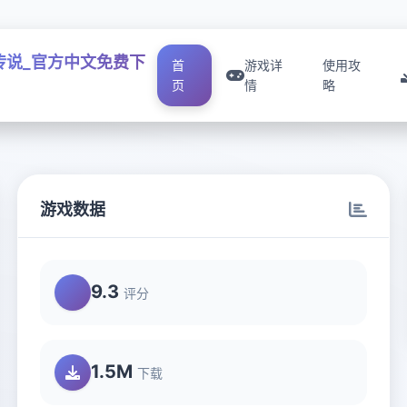
传说_官方中文免费下
首
游戏详
使用攻
页
情
略
游戏数据
9.3
评分
1.5M
下载