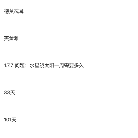
德莫忒耳
芙蕾雅
1.7.7 问题：水星绕太阳一周需要多久
88天
101天