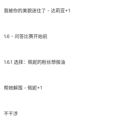
我被你的美貌迷住了 - 达莉亚+1
1.6 - 问答比赛开始前
1.6.1 选择：佩妮的粉丝想揩油
帮她解围 - 佩妮+1
不干涉