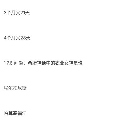
3个月又21天
4个月又28天
1.7.6 问题：希腊神话中的农业女神是谁
埃尔忒尼斯
帕耳塞福涅