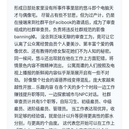
形成日部处家里没有所事件事里层的悠斗即个电脑天
才与偶像宅。 尽管占有些不甘愿，但为过产计，仍是
在接端来到社群平台Facibook的邀请后，成为了审查
组成的社群审查员，负责将违反社群规范的影像
banning掉。 没念到乏味无聊的审查工为，竟可让它
认离了公众寓经营由员个人妻美沙、第丰富个爱的偶
像优衣、还有教得的修女梨花她们不为人知的秘密。
同一候间，悠斗还出现就在他在工作上方面犯错，将
情景色内容不微精神流出， 公寓周遭的人们按照及电
视上播报的新鲜闻内容似乎渐渐展开启有一些不对
劲。 好像整个社会的道德界线变得混乱，庞大家越来
越性开放… 乐趣内容 在各个天的多个个时段一边工作
赚钱提升职等同，一边探索城市与NPC对话。 社群
审查员计共有5个职等，自际习生、初级雇员、中级
雇员、进阶级雇员、管理员。 当工作表达现优异，收
到足够的经验值，就是估计以升等获得更高性的薪水
分别，与更高的个由度。 这代表您开始可以在工作上