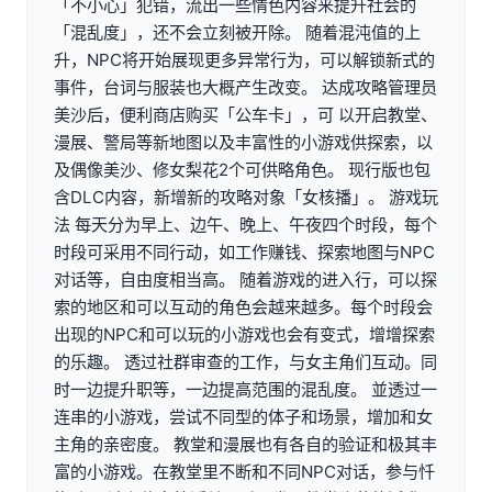
「不小心」犯错，流出一些情色内容来提升社会的
「混乱度」，还不会立刻被开除。 随着混沌值的上
升，NPC将开始展现更多异常行为，可以解锁新式的
事件，台词与服装也大概产生改变。 达成攻略管理员
美沙后，便利商店购买「公车卡」，可 以开启教堂、
漫展、警局等新地图以及丰富性的小游戏供探索，以
及偶像美沙、修女梨花2个可供略角色。 现行版也包
含DLC内容，新增新的攻略对象「女核播」。 游戏玩
法 每天分为早上、边午、晚上、午夜四个时段，每个
时段可采用不同行动，如工作赚钱、探索地图与NPC
对话等，自由度相当高。 随着游戏的进入行，可以探
索的地区和可以互动的角色会越来越多。每个时段会
出现的NPC和可以玩的小游戏也会有变式，增增探索
的乐趣。 透过社群审查的工作，与女主角们互动。同
时一边提升职等，一边提高范围的混乱度。 並透过一
连串的小游戏，尝试不同型的体子和场景，增加和女
主角的亲密度。 教堂和漫展也有各自的验证和极其丰
富的小游戏。在教堂里不断和不同NPC对话，参与忏