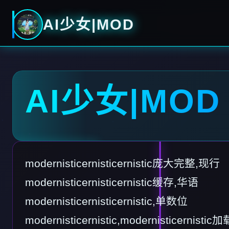
AI少女|MOD
AI少女|MOD
modernisticernisticernistic庞大完整,现行
modernisticernisticernistic缓存,华语
modernisticernisticernistic,单数位
modernisticernistic,modernisticern