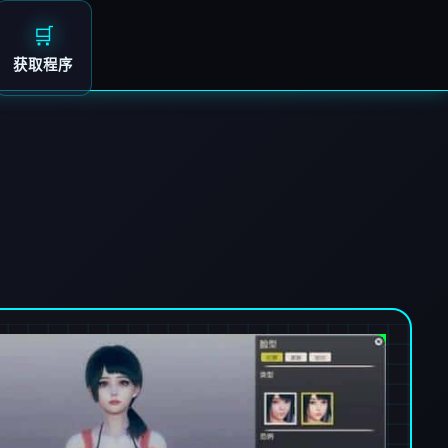
🛒
获取程序