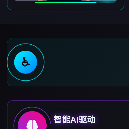
♿
智能AI驱动