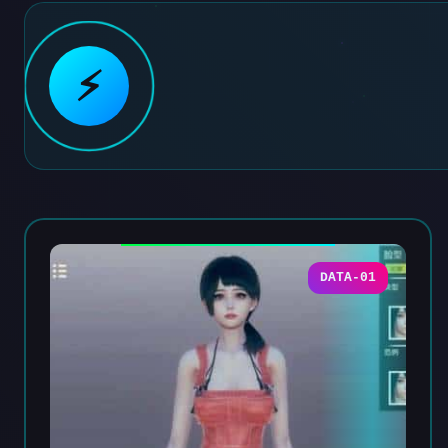
⚡
DATA-01