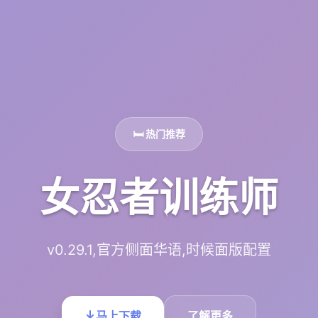
🛏️ 热门推荐
女忍者训练师
v0.29.1,官方侧面华语,时候面版配置
马上下载
了解更多