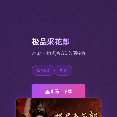
极品采花郎
v1.3.1,一切式,官方法汉语接收
极品3D
电脑
🧬 马上下载