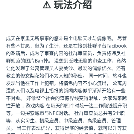
⚠️ 玩法介绍
成天在家里无所事事的悠斗是个电脑天才与偶像宅。 尽管
有些不甘愿，但为了生计，还是在接到社群平台Facibook
的邀请后，成为了审查内容的社群审查员，负责将违反社
群规范的图片Ban掉。 没想到乏味无聊的审查工作，竟然
让他发现了公寓管理员人妻美沙、最爱的偶像优衣、还有
教会的修女梨花她们不为人知的秘密。 同一时间，悠斗也
发现当他在工作上犯错，将情色内容不小心流出， 公寓周
遭的人们以及电视上播报的新闻内容似乎渐渐开始有一些
不对劲。 好像整个社会的道德界线变得混乱，大家越来越
性开放… 游戏内容 在每天的四个时段一边工作赚钱提升职
等，一边探索城市与NPC对话。 社群审查员总共有5个职
等，从实习生、初级雇员、中级雇员、高级雇员、管理
员。 当工作表现优异，获得足够的经验值，就可以升等获