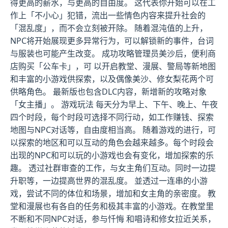
得更高的薪水，与更高的自由度。 这代表你开始可以在工
作上「不小心」犯错，流出一些情色内容来提升社会的
「混乱度」，而不会立刻被开除。 随着混沌值的上升，
NPC将开始展现更多异常行为，可以解锁新的事件，台词
与服装也可能产生改变。 成功攻略管理员美沙后，便利商
店购买「公车卡」，可 以开启教堂、漫展、警局等新地图
和丰富的小游戏供探索，以及偶像美沙、修女梨花两个可
供略角色。 最新版也包含DLC内容，新增新的攻略对象
「女主播」。 游戏玩法 每天分为早上、下午、晚上、午夜
四个时段，每个时段可选择不同行动，如工作赚钱、探索
地图与NPC对话等，自由度相当高。 随着游戏的进行，可
以探索的地区和可以互动的角色会越来越多。每个时段会
出现的NPC和可以玩的小游戏也会有变化，增加探索的乐
趣。 透过社群审查的工作，与女主角们互动。同时一边提
升职等，一边提高世界的混乱度。 並透过一连串的小游
戏，尝试不同的体位和场景，增加和女主角的亲密度。 教
堂和漫展也有各自的任务和极其丰富的小游戏。在教堂里
不断和不同NPC对话，参与忏悔 和唱诗和修女拉近关系，